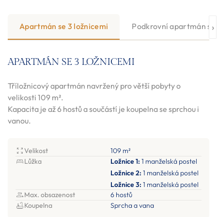
›
Apartmán se 3 ložnicemi
Podkrovní apartmán se 
APARTMÁN SE 3 LOŽNICEMI
Tříložnicový apartmán navržený pro větší pobyty o
velikosti 109 m².
Kapacita je až 6 hostů a součástí je koupelna se sprchou i
vanou.
Velikost
109 m²
Lůžka
Ložnice 1:
1 manželská postel
Ložnice 2:
1 manželská postel
Ložnice 3:
1 manželská postel
Max. obsazenost
6 hostů
Koupelna
Sprcha a vana