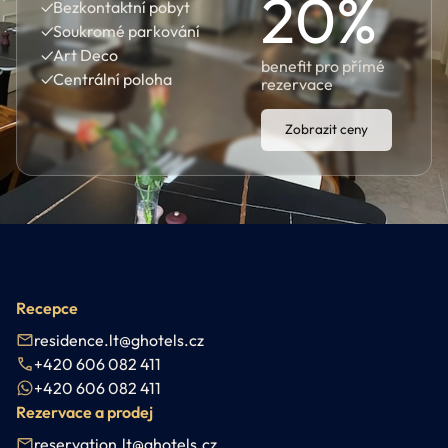
20
%
✓
Bezkontaktní pobyt
✓
Soukromé parkování
✓
Art Deco
benefit pro přímé
✓
Centrální poloha
rezervace
Zobrazit ceny
Recepce
residence.lt@ghotels.cz
+420 606 082 411
+420 606 082 411
Rezervace a prodej
reservation.lt@ghotels.cz