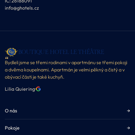
IČ: 26188091
info@ghotels.cz
BOUTIQUE HOTEL LE THÉÂTRE
Bydleli jsme se třemi rodinami v apartmánu se třemi pokoji
a dvěma koupelnami. Apartmán je velmi pěkný a čistý a v
obývací části je také kuchyň.
Lilia Quiering
·
O nás
→
Pokoje
→