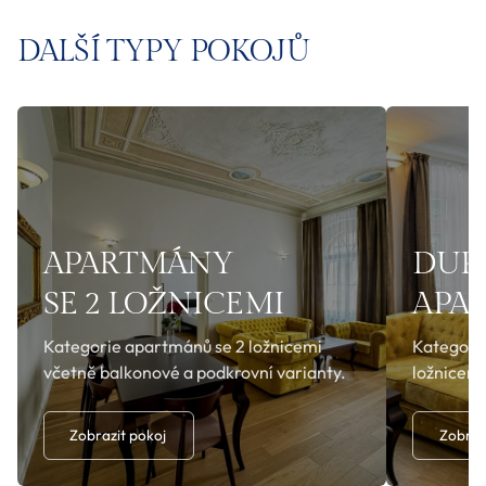
DALŠÍ TYPY POKOJŮ
APARTMÁNY
DUP
SE 2 LOŽNICEMI
APA
Kategorie apartmánů se 2 ložnicemi
Kategorie
včetně balkonové a podkrovní varianty.
ložnicemi
Zobrazit pokoj
Zobraz