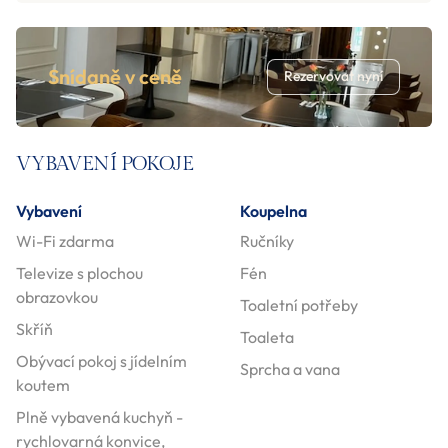
Snídaně v ceně
Rezervovat nyní
VYBAVENÍ POKOJE
Vybavení
Koupelna
Wi-Fi zdarma
Ručníky
Televize s plochou
Fén
obrazovkou
Toaletní potřeby
Skříň
Toaleta
Obývací pokoj s jídelním
Sprcha a vana
koutem
Plně vybavená kuchyň -
rychlovarná konvice,