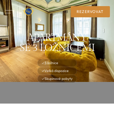
REZERVOVAT
APARTMÁNY
SE 3 LOŽNICEMI
✓
3 ložnice
✓
Velká dispozice
✓
Skupinové pobyty